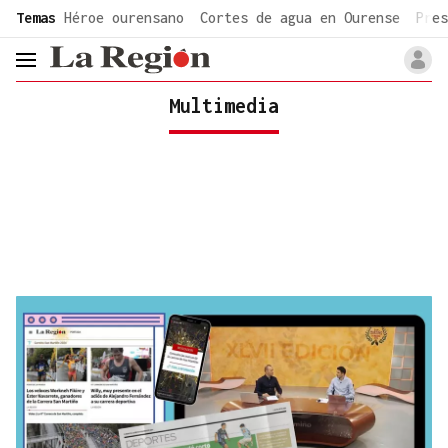
common.go-to-content
Temas
Héroe ourensano
Cortes de agua en Ourense
Pres
header.menu.open
Multimedia