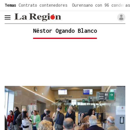
common.go-to-content
Temas
Contrato contenedores
Ourensano con 96 condenas
header.menu.open
Néstor Ogando Blanco