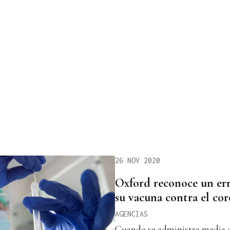
26 NOV 2020
Oxford reconoce un err
su vacuna contra el co
AGENCIAS
Cuando se administra media d