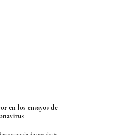
or en los ensayos de
ronavirus
osis seguida de una dosis