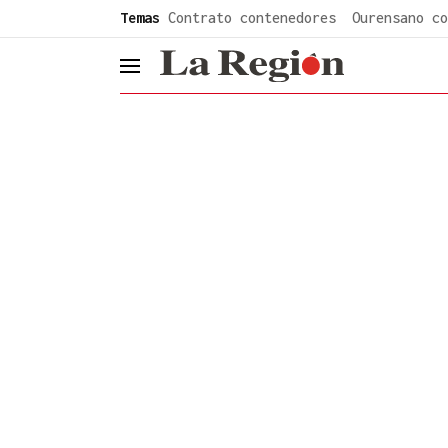
common.go-to-content
Temas
Contrato contenedores
Ourensano co
header.menu.open