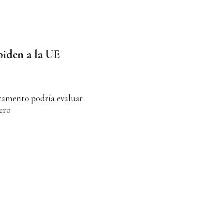
piden a la UE
camento podría evaluar
ero