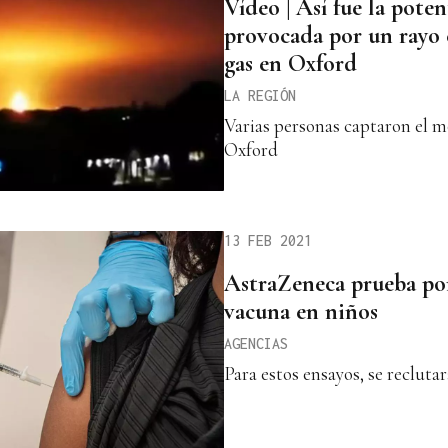
Vídeo | Así fue la pote
provocada por un rayo 
gas en Oxford
LA REGIÓN
Varias personas captaron el m
Oxford
13 FEB 2021
AstraZeneca prueba por
vacuna en niños
AGENCIAS
Para estos ensayos, se recluta