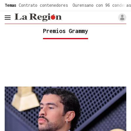
common.go-to-content
Temas
Contrato contenedores
Ourensano con 96 condenas
header.menu.open
Premios Grammy