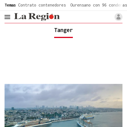
common.go-to-content
Temas
Contrato contenedores
Ourensano con 96 condenas
header.menu.open
Tanger