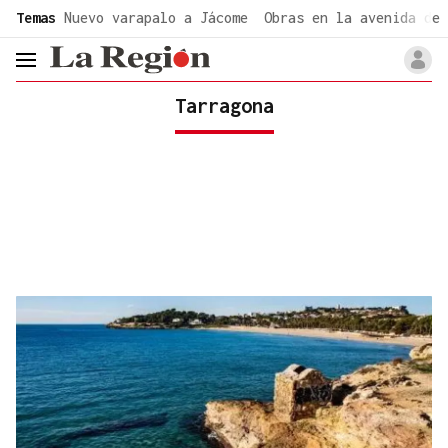
common.go-to-content
Temas
Nuevo varapalo a Jácome
Obras en la avenida de 
header.menu.open
Tarragona