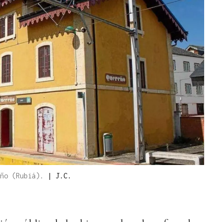
eño (Rubiá).
|
J.C.