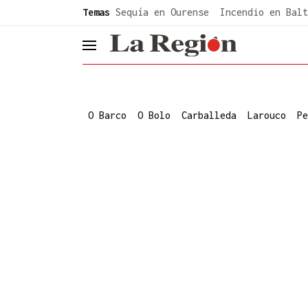
common.go-to-content
Temas
Sequía en Ourense
Incendio en Balt
header.menu.open
O Barco
O Bolo
Carballeda
Larouco
Pe