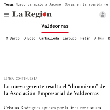
common.go-to-content
Temas
Nuevo varapalo a Jácome
Obras en la avenida de 
header.menu.open
Valdeorras
O Barco
O Bolo
Carballeda
Larouco
Petín
A Rúa
R
LÍNEA CONTINUISTA
La nueva gerente resalta el “dinamismo” de
la Asociación Empresarial de Valdeorras
Cristina Rodríguez apuesta por la línea continuista