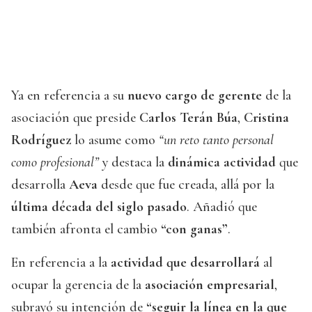
Ya en referencia a su
nuevo cargo de gerente
de la
asociación que preside
Carlos Terán Búa
,
Cristina
Rodríguez
lo asume como
“un reto tanto personal
como profesional”
y destaca la
dinámica actividad
que
desarrolla
Aeva
desde que fue creada, allá por la
última década del siglo pasado
. Añadió que
también afronta el cambio
“con ganas”
.
En referencia a la
actividad que desarrollará
al
ocupar la gerencia de la
asociación empresarial
,
subrayó su intención de
“seguir la línea en la que