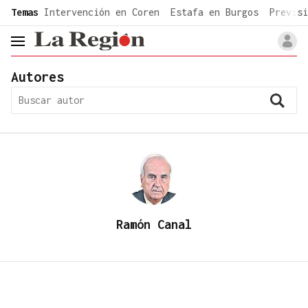
common.go-to-content
Temas
Intervención en Coren
Estafa en Burgos
Previsi
header.menu.open
Autores
Ramón Canal