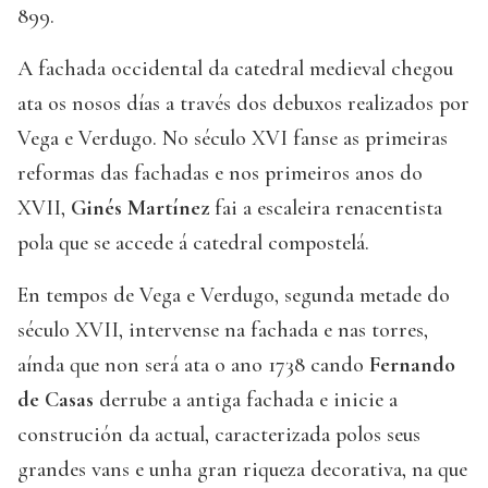
899.
A fachada occidental da catedral medieval chegou
ata os nosos días a través dos debuxos realizados por
Vega e Verdugo. No século XVI fanse as primeiras
reformas das fachadas e nos primeiros anos do
XVII,
Ginés Martínez
fai a escaleira renacentista
pola que se accede á catedral compostelá.
En tempos de Vega e Verdugo, segunda metade do
século XVII, intervense na fachada e nas torres,
aínda que non será ata o ano 1738 cando
Fernando
de Casas
derrube a antiga fachada e inicie a
construción da actual, caracterizada polos seus
grandes vans e unha gran riqueza decorativa, na que