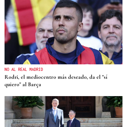
CUENTA CON ANTECEDENTES
Despliegue policial en Redondela por un hombre
atrincherado en su vivienda
NO AL REAL MADRID
Rodri, el mediocentro más deseado, da el "sí
quiero" al Barça