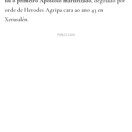
foi o primeiro Apóstolo martirizado
, degolado por
orde de Herodes Agripa cara ao ano 43 en
Xerusalén.