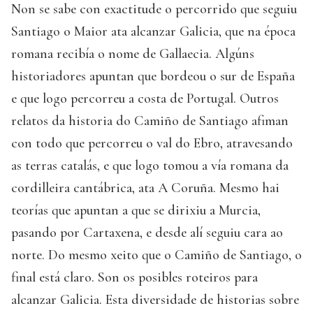
Non se sabe con exactitude o percorrido que seguiu
Santiago o Maior ata alcanzar Galicia, que na época
romana recibía o nome de Gallaecia. Algúns
historiadores apuntan que bordeou o sur de España
e que logo percorreu a costa de Portugal. Outros
relatos da historia do Camiño de Santiago afiman
con todo que percorreu o val do Ebro, atravesando
as terras catalás, e que logo tomou a vía romana da
cordilleira cantábrica, ata A Coruña. Mesmo hai
teorías que apuntan a que se dirixiu a Murcia,
pasando por Cartaxena, e desde alí seguiu cara ao
norte. Do mesmo xeito que o Camiño de Santiago, o
final está claro. Son os posibles roteiros para
alcanzar Galicia. Esta diversidade de historias sobre