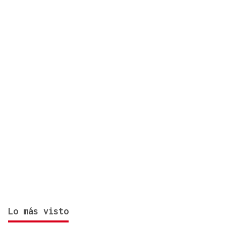
autobús urbano y un coche en Ourense
Lo más visto