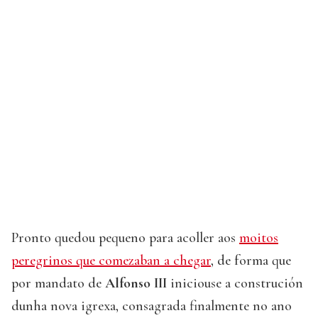
Pronto quedou pequeno para acoller aos
moitos
peregrinos que comezaban a chegar
, de forma que
por mandato de
Alfonso III
iniciouse a construción
dunha nova igrexa, consagrada finalmente no ano