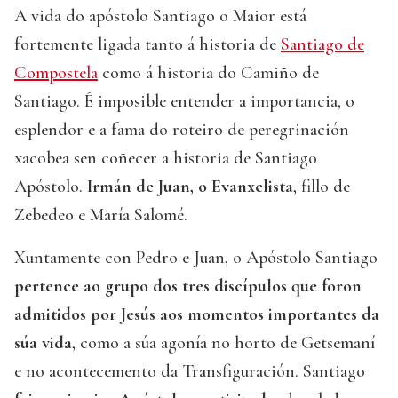
A vida do apóstolo Santiago o Maior está
fortemente ligada tanto á historia de
Santiago de
Compostela
como á historia do Camiño de
Santiago. É imposible entender a importancia, o
esplendor e a fama do roteiro de peregrinación
xacobea sen coñecer a historia de Santiago
Apóstolo.
Irmán de Juan, o Evanxelista
, fillo de
Zebedeo e María Salomé.
Xuntamente con Pedro e Juan, o Apóstolo Santiago
pertence ao grupo dos tres discípulos que foron
admitidos por Jesús aos momentos importantes da
súa vida
, como a súa agonía no horto de Getsemaní
e no acontecemento da Transfiguración. Santiago