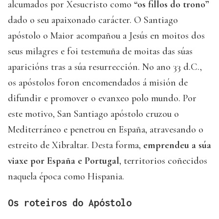
alcumados por Xesucristo como
“os fillos do trono”
dado o seu apaixonado carácter. O Santiago
apóstolo o Maior acompañou a Jesús en moitos dos
seus milagres e foi testemuña de moitas das súas
aparicións tras a súa resurrección. No ano 33 d.C.,
os apóstolos foron encomendados á misión de
difundir e promover o evanxeo polo mundo. Por
este motivo, San Santiago apóstolo cruzou o
Mediterráneo e penetrou en España, atravesando o
estreito de Xibraltar. Desta forma,
emprendeu a súa
viaxe por España e Portugal
, territorios coñecidos
naquela época como Hispania.
Os roteiros do Apóstolo