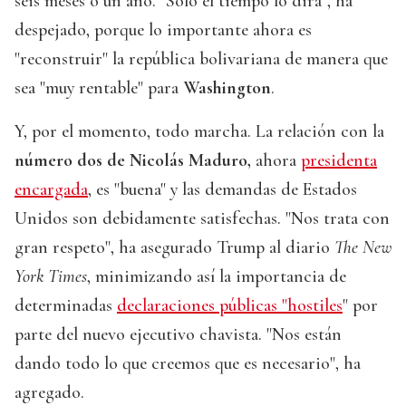
seis meses o un año. "Solo el tiempo lo dirá", ha
despejado, porque lo importante ahora es
"reconstruir" la república bolivariana de manera que
sea "muy rentable" para
Washington
.
Y, por el momento, todo marcha. La relación con la
número dos de Nicolás Maduro,
ahora
presidenta
encargada
, es "buena" y las demandas de Estados
Unidos son debidamente satisfechas. "Nos trata con
gran respeto", ha asegurado Trump al diario
The New
York Times
, minimizando así la importancia de
determinadas
declaraciones públicas "hostiles
" por
parte del nuevo ejecutivo chavista. "Nos están
dando todo lo que creemos que es necesario", ha
agregado.