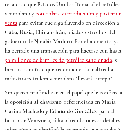
recalcado que Estados Unidos "tomará" el petróleo
venezolano y
controlará su producción y posterior
venta
para evitar que siga fluyendo en dirección a
Cuba, Rusia, China o Irán
, aliados estrechos del
gobierno de
Nicolás Maduro
. Por el momento, ya
ha cerrado una transacción para hacerse con hasta
50 millones de barriles de petróleo sancionado
, si
bien ha admitido que recomponer la maltrecha
industria petrolera venezolana "llevará tiempo".
Sin querer profundizar en el papel que le confiere a
la
oposición al chavismo
, referenciada en
María
Corina Machado y Edmundo González
, para el
futuro de Venezuela; sí ha ofrecido nuevos detalles
sobre cómo se planificó la operación que concluyó