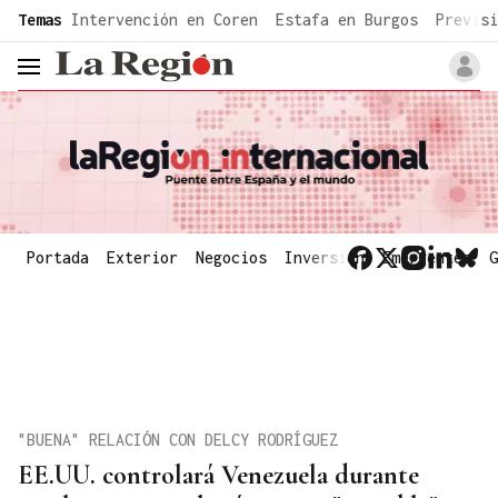
common.go-to-content
Temas
Intervención en Coren
Estafa en Burgos
Previsi
header.menu.open
Portada
Exterior
Negocios
Inversión
Emergentes
G
"BUENA" RELACIÓN CON DELCY RODRÍGUEZ
EE.UU. controlará Venezuela durante