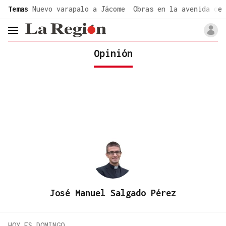
common.go-to-content
Temas
Nuevo varapalo a Jácome
Obras en la avenida de 
header.menu.open
Opinión
José Manuel Salgado Pérez
HOY ES DOMINGO