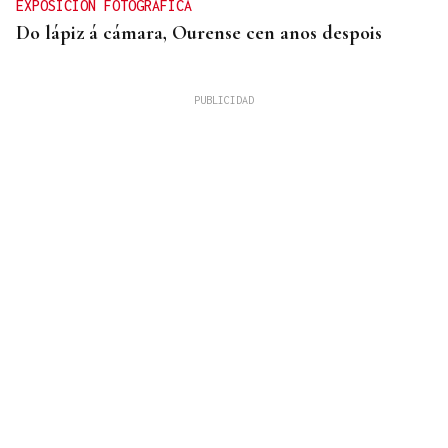
EXPOSICIÓN FOTOGRÁFICA
Do lápiz á cámara, Ourense cen anos despois
QUEN CHO DIXO
¿Sabe usted que el sushi gratis desata las colas en
Ourense?