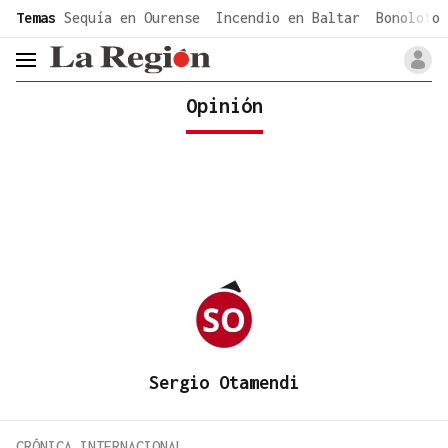
common.go-to-content
Temas
Sequía en Ourense
Incendio en Baltar
Bonoloto 
header.menu.open
Opinión
Sergio Otamendi
CRÓNICA INTERNACIONAL