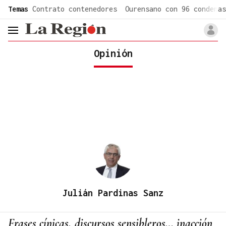
common.go-to-content
Temas
Contrato contenedores
Ourensano con 96 condenas
header.menu.open
Opinión
Julián Pardinas Sanz
Frases cínicas, discursos sensibleros… inacción