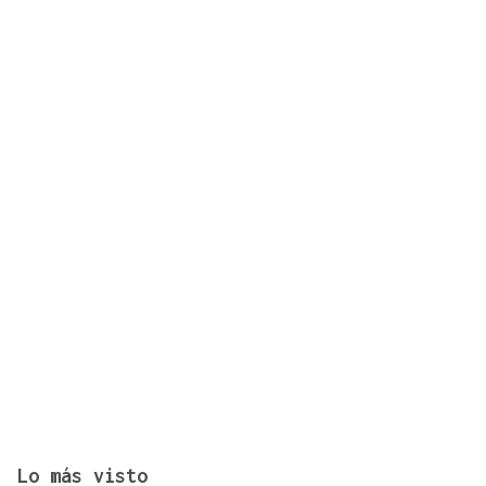
Se ordena el desalojo preventivo de 340 personas
por el incendio forestal de Niebla
Lo más visto