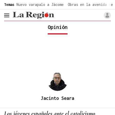
common.go-to-content
Temas
Nuevo varapalo a Jácome
Obras en la avenida de 
header.menu.open
Opinión
Jacinto Seara
Los jóvenes españoles ante el catolicismo