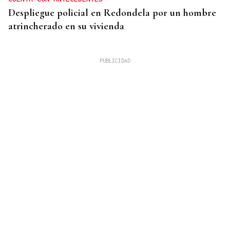
Despliegue policial en Redondela por un hombre
atrincherado en su vivienda
TERCERA FEDERACIÓN
El Arenteiro salda la deuda con los jugadores un
día antes del final del plazo