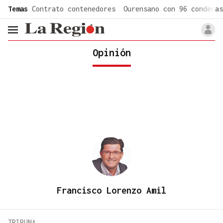
common.go-to-content
Temas
Contrato contenedores
Ourensano con 96 condenas
header.menu.open
Opinión
Francisco Lorenzo Amil
TRIBUNA