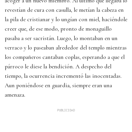
acoger a un nuevo miembro. Al último que llegaba lo
revestían de cura con casulla, le metían la cabeza en
la pila de cristianar y lo ungían con miel, haciéndole
creer que, de ese modo, pronto de monaguillo
pasaba a ser sacristán. Luego, lo montaban en un
verraco y lo paseaban alrededor del templo mientras
los compañeros cantaban coplas, esperando a que el
párroco le diese la bendición. A despecho del
tiempo, la ocurrencia incrementó las inocentadas.
Aun poniéndose en guardia, siempre eran una
amenaza.