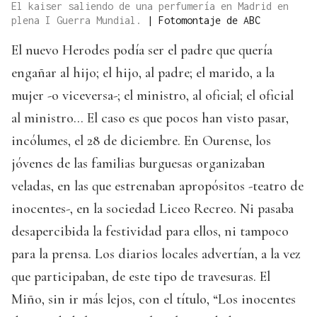
El kaiser saliendo de una perfumería en Madrid en
plena I Guerra Mundial.
|
Fotomontaje de ABC
El nuevo Herodes podía ser el padre que quería
engañar al hijo; el hijo, al padre; el marido, a la
mujer -o viceversa-; el ministro, al oficial; el oficial
al ministro… El caso es que pocos han visto pasar,
incólumes, el 28 de diciembre. En Ourense, los
jóvenes de las familias burguesas organizaban
veladas, en las que estrenaban apropósitos -teatro de
inocentes-, en la sociedad Liceo Recreo. Ni pasaba
desapercibida la festividad para ellos, ni tampoco
para la prensa. Los diarios locales advertían, a la vez
que participaban, de este tipo de travesuras. El
Miño, sin ir más lejos, con el título, “Los inocentes