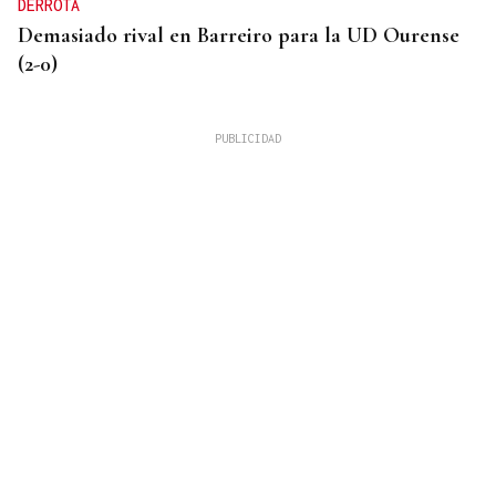
DERROTA
Demasiado rival en Barreiro para la UD Ourense
(2-0)
ORÁCULO DAS BURGAS
Horóscopo del día: domingo, 9 de agosto