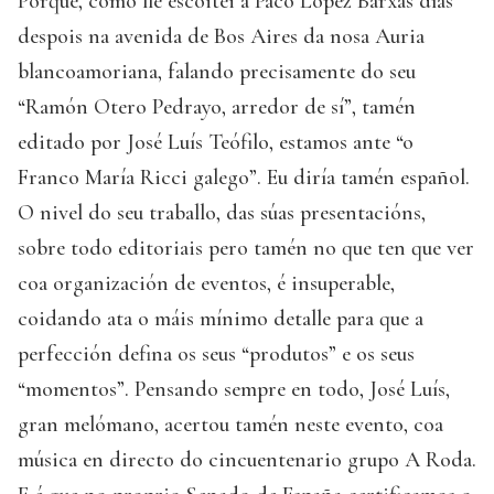
Porque, como lle escoitei a Paco López Barxas días
despois na avenida de Bos Aires da nosa Auria
blancoamoriana, falando precisamente do seu
“Ramón Otero Pedrayo, arredor de sí”, tamén
editado por José Luís Teófilo, estamos ante “o
Franco María Ricci galego”. Eu diría tamén español.
O nivel do seu traballo, das súas presentacións,
sobre todo editoriais pero tamén no que ten que ver
coa organización de eventos, é insuperable,
coidando ata o máis mínimo detalle para que a
perfección defina os seus “produtos” e os seus
“momentos”. Pensando sempre en todo, José Luís,
gran melómano, acertou tamén neste evento, coa
música en directo do cincuentenario grupo A Roda.