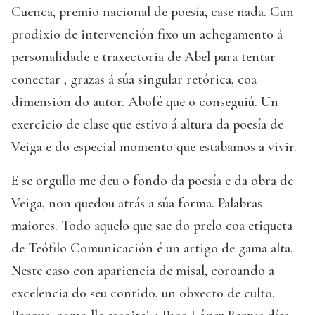
Cuenca, premio nacional de poesía, case nada. Cun
prodixio de intervención fixo un achegamento á
personalidade e traxectoria de Abel para tentar
conectar , grazas á súa singular retórica, coa
dimensión do autor. Abofé que o conseguiú. Un
exercicio de clase que estivo á altura da poesía de
Veiga e do especial momento que estabamos a vivir.
E se orgullo me deu o fondo da poesía e da obra de
Veiga, non quedou atrás a súa forma. Palabras
maiores. Todo aquelo que sae do prelo coa etiqueta
de Teófilo Comunicación é un artigo de gama alta.
Neste caso con apariencia de misal, coroando a
excelencia do seu contido, un obxecto de culto.