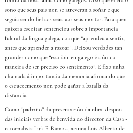
fondo da nosa ialma como galegos. Dixo que el era o
sono que seus pais non se atreveran a soñar e que
seguía sendo fiel aos seus, aos seus mortos. Para quen
quixera escoitar sentenciou sobre a importancia
fulcral da lingua galega, coa que “aprendeu a sentir,
antes que aprender a razoar”. Deixou verdades tan
grandes como que “escribir en galego é a única
maneira de ser preciso co sentimento”. E fixo unha
chamada á importancia da memoria afirmando que
o esquecemento non pode gañar a batalla da
distancia.
Como “padriño” da presentación da obra, despois
das iniciais verbas de benvida do director da Casa -
o xornalista Luís E. Ramos-, actuou Luís Alberto de