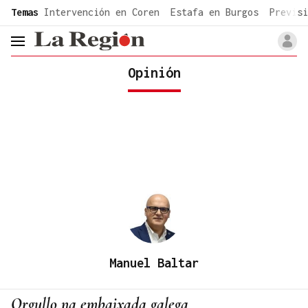
common.go-to-content
Temas
Intervención en Coren
Estafa en Burgos
Previsi
header.menu.open
Opinión
Manuel Baltar
Orgullo na embaixada galega