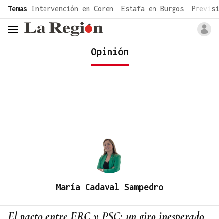
common.go-to-content
Temas
Intervención en Coren
Estafa en Burgos
Previsi
header.menu.open
Opinión
María Cadaval Sampedro
El pacto entre ERC y PSC: un giro inesperado