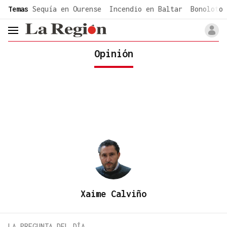
common.go-to-content
Temas
Sequía en Ourense
Incendio en Baltar
Bonoloto 
header.menu.open
Opinión
Xaime Calviño
LA PREGUNTA DEL DÍA