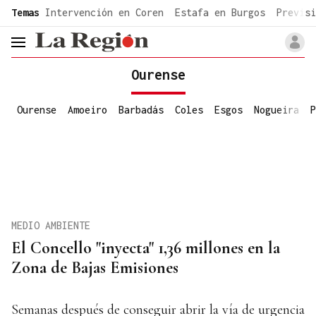
common.go-to-content
Temas
Intervención en Coren
Estafa en Burgos
Previsi
header.menu.open
Ourense
Ourense
Amoeiro
Barbadás
Coles
Esgos
Nogueira
P
MEDIO AMBIENTE
El Concello "inyecta" 1,36 millones en la
Zona de Bajas Emisiones
Semanas después de conseguir abrir la vía de urgencia