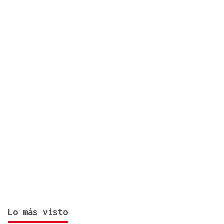
confituras y miel Bonne Maman: estos son los lotes
afectados
Lo más visto