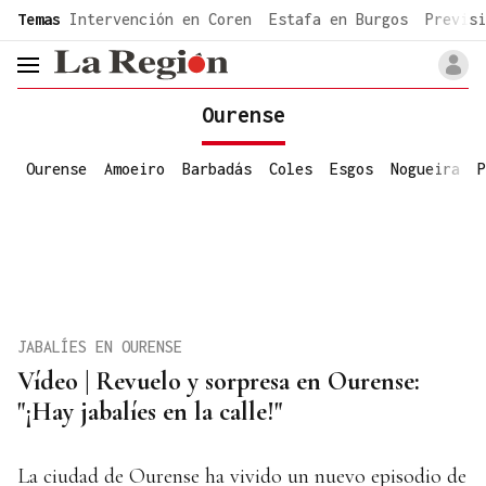
common.go-to-content
Temas
Intervención en Coren
Estafa en Burgos
Previsi
header.menu.open
Ourense
Ourense
Amoeiro
Barbadás
Coles
Esgos
Nogueira
P
JABALÍES EN OURENSE
Vídeo | Revuelo y sorpresa en Ourense:
"¡Hay jabalíes en la calle!"
La ciudad de Ourense ha vivido un nuevo episodio de