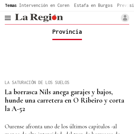
common.go-to-content
Temas
Intervención en Coren
Estafa en Burgos
Previsi
header.menu.open
Provincia
LA SATURACIÓN DE LOS SUELOS
La borrasca Nils anega garajes y bajos,
hunde una carretera en O Ribeiro y corta
la A-52
Ourense afronta uno de los últimos capítulos -al