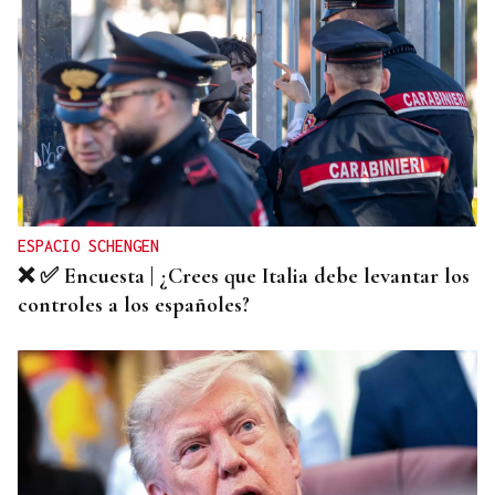
ORÁCULO DAS BURGAS
Horóscopo del día: viernes, 7 de agosto
ESPACIO SCHENGEN
❌ ✅ Encuesta | ¿Crees que Italia debe levantar los
controles a los españoles?