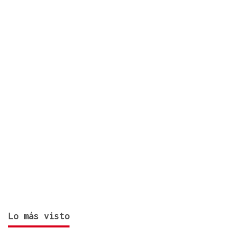
Laureano Oubiña por no cumplir con la Ley de
Turismo de Galicia
Lo más visto