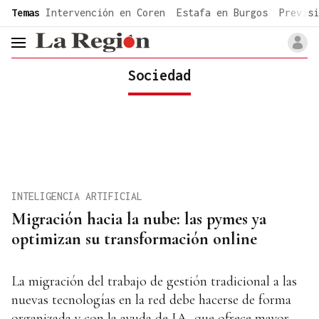
common.go-to-content
Temas
Intervención en Coren
Estafa en Burgos
Previsi
header.menu.open
Sociedad
INTELIGENCIA ARTIFICIAL
Migración hacia la nube: las pymes ya
optimizan su transformación online
La migración del trabajo de gestión tradicional a las
nuevas tecnologías en la red debe hacerse de forma
organizada y con la ayuda de IA, que ofrece mayor