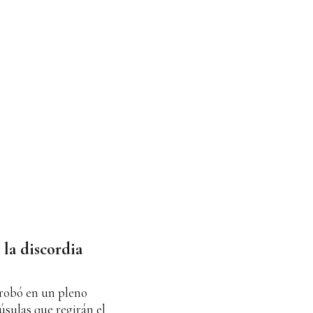
 la discordia
robó en un pleno
úsulas que regirán el