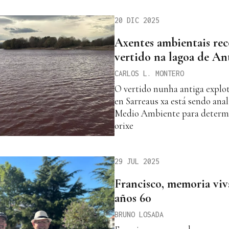
20 DIC 2025
Axentes ambientais rec
vertido na lagoa de Ant
CARLOS L. MONTERO
O vertido nunha antiga explot
en Sarreaus xa está sendo anal
Medio Ambiente para determi
orixe
29 JUL 2025
Francisco, memoria viva
años 60
BRUNO LOSADA