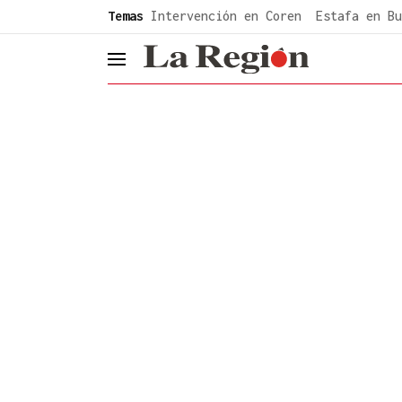
common.go-to-content
Temas
Intervención en Coren
Estafa en Bu
header.menu.open