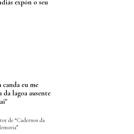
diás expón o seu
a canda eu me
a da lagoa ausente
ai"
utor de “Cadernos da
Memoria”