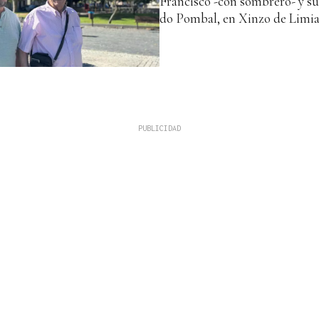
Francisco -con sombrero- y su
do Pombal, en Xinzo de Limia