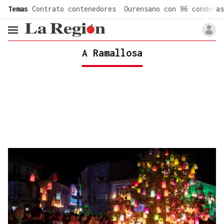
common.go-to-content
Temas
Contrato contenedores
Ourensano con 96 condenas
header.menu.open
A Ramallosa