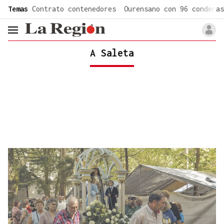
common.go-to-content
Temas
Contrato contenedores
Ourensano con 96 condenas
header.menu.open
A Saleta