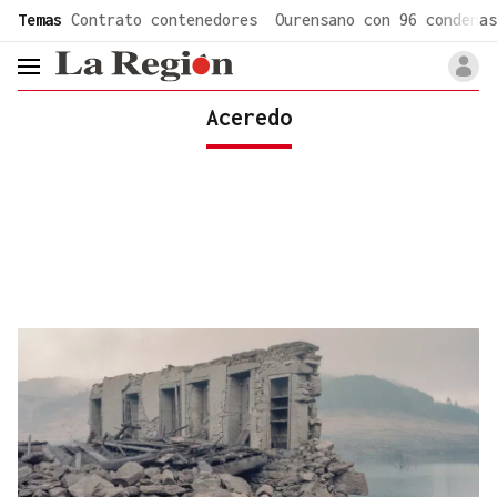
common.go-to-content
Temas
Contrato contenedores
Ourensano con 96 condenas
header.menu.open
Aceredo