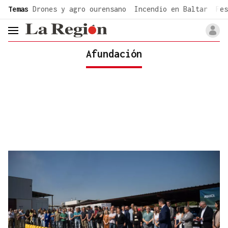
common.go-to-content
Temas
Drones y agro ourensano
Incendio en Baltar
Fes
header.menu.open
Afundación