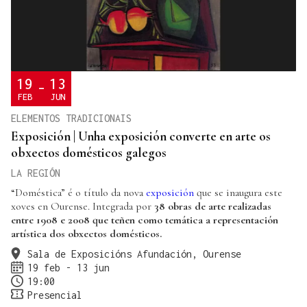
19
13
-
FEB
JUN
ELEMENTOS TRADICIONAIS
Exposición | Unha exposición converte en arte os
obxectos domésticos galegos
LA REGIÓN
“Doméstica” é o título da nova
exposición
que se inaugura este
xoves en Ourense. Integrada por
38 obras de arte realizadas
entre 1908 e 2008 que teñen como temática a representación
artística dos obxectos domésticos.
Sala de Exposicións Afundación, Ourense
19 feb - 13 jun
19:00
Presencial