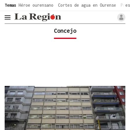
common.go-to-content
Temas
Héroe ourensano
Cortes de agua en Ourense
Pres
header.menu.open
Concejo