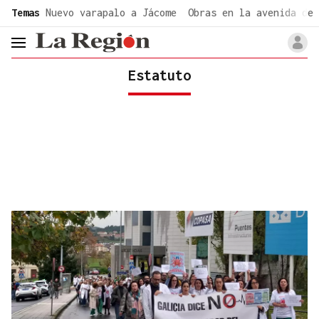
common.go-to-content
Temas
Nuevo varapalo a Jácome
Obras en la avenida de 
header.menu.open
Estatuto