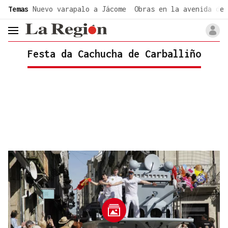
common.go-to-content
Temas
Nuevo varapalo a Jácome
Obras en la avenida de 
header.menu.open
Festa da Cachucha de Carballiño