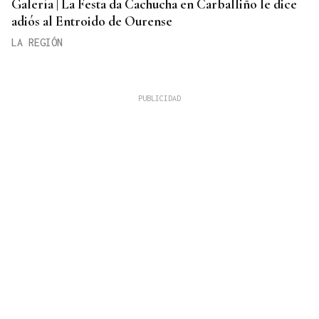
Galería | La Festa da Cachucha en Carballiño le dice
adiós al Entroido de Ourense
LA REGIÓN