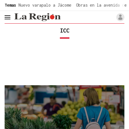
common.go-to-content
Temas
Nuevo varapalo a Jácome
Obras en la avenida de 
header.menu.open
ICC