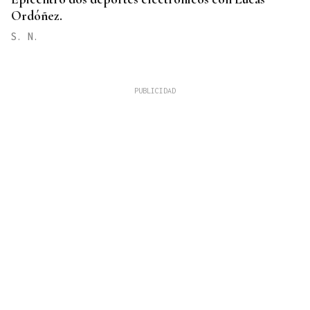
Ordóñez.
S. N.