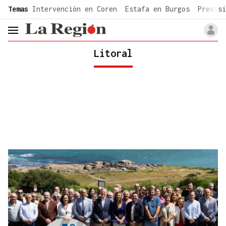
common.go-to-content
Temas
Intervención en Coren
Estafa en Burgos
Previsi
header.menu.open
Litoral