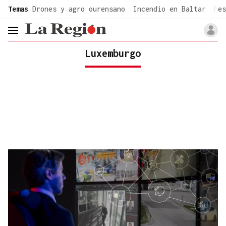
common.go-to-content
Temas
Drones y agro ourensano
Incendio en Baltar
Fes
header.menu.open
Luxemburgo