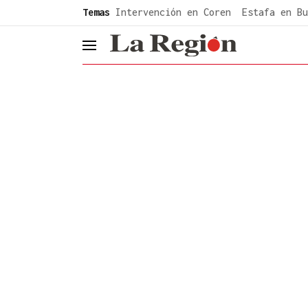
common.go-to-content
Temas
Intervención en Coren
Estafa en Bu
header.menu.open