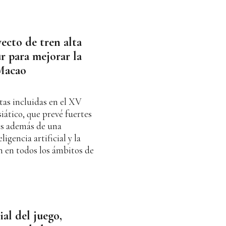
ecto de tren alta
ur para mejorar la
Macao
tas incluidas en el XV
iático, que prevé fuertes
as además de una
igencia artificial y la
n en todos los ámbitos de
al del juego,