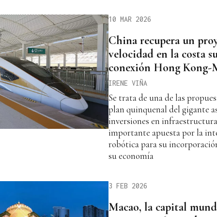
10 MAR 2026
China recupera un proy
velocidad en la costa s
conexión Hong Kong-
IRENE VIÑA
Se trata de una de las propues
plan quinquenal del gigante as
inversiones en infraestructur
importante apuesta por la intel
robótica para su incorporació
su economía
3 FEB 2026
Macao, la capital mundi