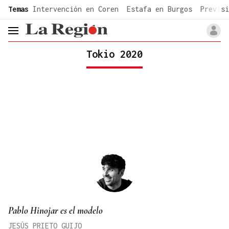
common.go-to-content
Temas
Intervención en Coren
Estafa en Burgos
Previsi
header.menu.open
Tokio 2020
Pablo Hinojar es el modelo
JESÚS PRIETO GUIJO