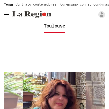
common.go-to-content
Temas
Contrato contenedores
Ourensano con 96 condenas
header.menu.open
Toulouse