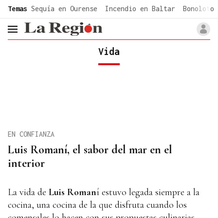
common.go-to-content
Temas
Sequía en Ourense
Incendio en Baltar
Bonoloto 
header.menu.open
Vida
EN CONFIANZA
Luis Romaní, el sabor del mar en el
interior
La vida de
Luis Roman
í estuvo legada siempre a la
cocina, una cocina de la que disfruta cuando los
comensales lo hacen con sus propuestas culinarias.