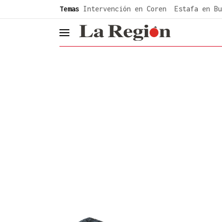
common.go-to-content
Temas
Intervención en Coren
Estafa en Bu
header.menu.open