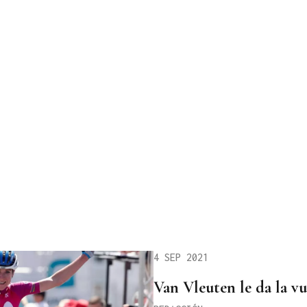
4 SEP 2021
Van Vleuten le da la vu