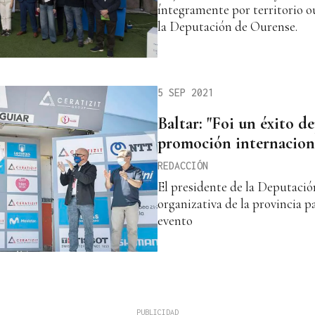
íntegramente por territorio o
la Deputación de Ourense.
5 SEP 2021
Baltar: "Foi un éxito d
promoción internacion
REDACCIÓN
El presidente de la Deputació
organizativa de la provincia p
evento