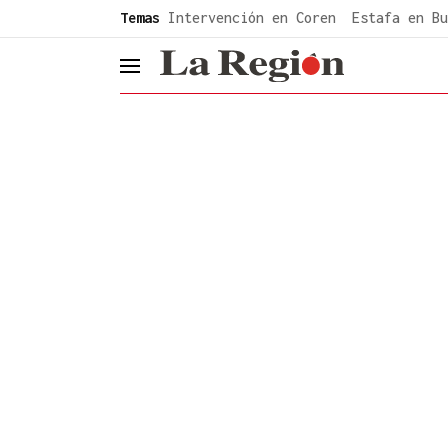
common.go-to-content
Temas
Intervención en Coren
Estafa en Bu
header.menu.open