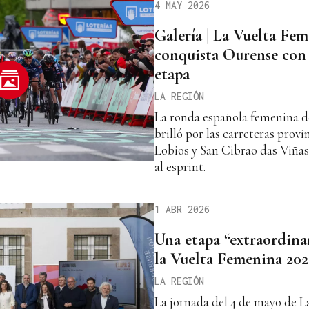
4 MAY 2026
Galería | La Vuelta Fe
conquista Ourense con 
etapa
LA REGIÓN
La ronda española femenina de 
brilló por las carreteras prov
Lobios y San Cibrao das Viñas
al esprint.
1 ABR 2026
Una etapa “extraordina
la Vuelta Femenina 202
LA REGIÓN
La jornada del 4 de mayo de 