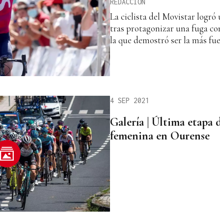
REDACCIÓN
La ciclista del Movistar logró
tras protagonizar una fuga con 
la que demostró ser la más fu
4 SEP 2021
Galería | Última etapa 
femenina en Ourense