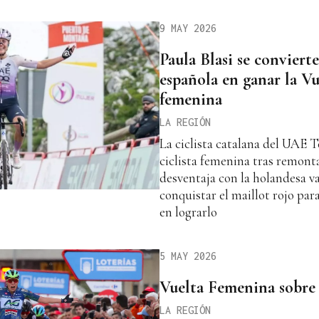
9 MAY 2026
Paula Blasi se conviert
española en ganar la Vue
femenina
LA REGIÓN
La ciclista catalana del UAE
ciclista femenina tras remonta
desventaja con la holandesa v
conquistar el maillot rojo par
en lograrlo
5 MAY 2026
Vuelta Femenina sobre
LA REGIÓN