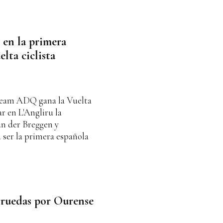
e en la primera
lta ciclista
 Team ADQ gana la Vuelta
r en L'Angliru la
an der Breggen y
a ser la primera española
 ruedas por Ourense