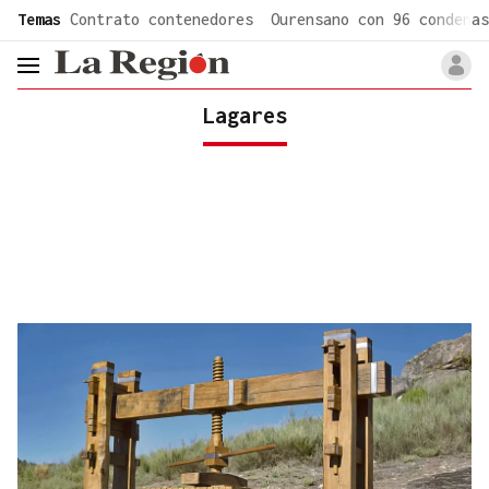
common.go-to-content
Temas
Contrato contenedores
Ourensano con 96 condenas
header.menu.open
Lagares