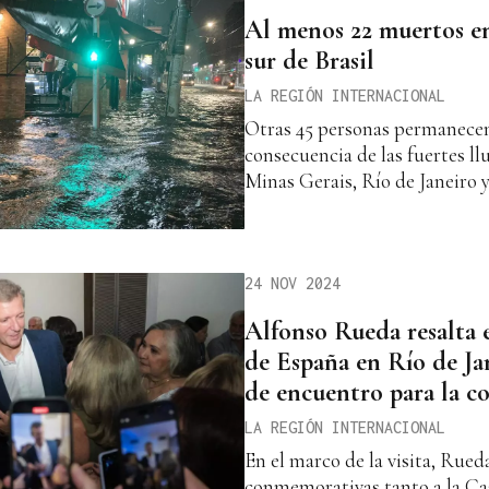
Al menos 22 muertos en
sur de Brasil
LA REGIÓN INTERNACIONAL
Otras 45 personas permanece
consecuencia de las fuertes ll
Minas Gerais, Río de Janeiro 
24 NOV 2024
Alfonso Rueda resalta e
de España en Río de J
de encuentro para la co
LA REGIÓN INTERNACIONAL
En el marco de la visita, Rued
conmemorativas tanto a la Ca