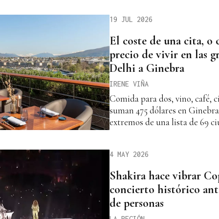
19 JUL 2026
El coste de una cita, o
precio de vivir en las 
Delhi a Ginebra
IRENE VIÑA
Comida para dos, vino, café, c
suman 475 dólares en Ginebra 
extremos de una lista de 69 c
4 MAY 2026
Shakira hace vibrar C
concierto histórico ant
de personas
LA REGIÓN