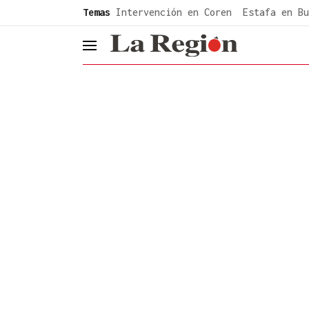
common.go-to-content
Temas
Intervención en Coren
Estafa en Bu
header.menu.open