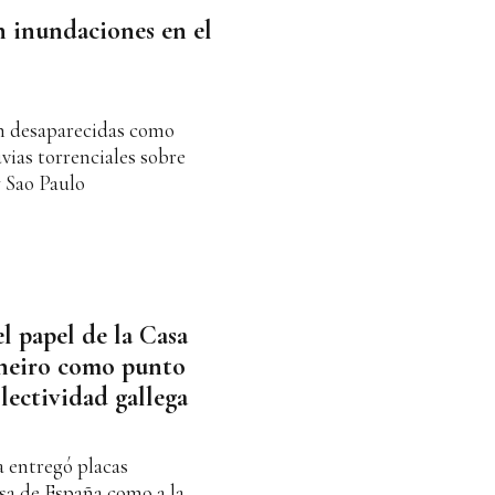
 inundaciones en el
n desaparecidas como
uvias torrenciales sobre
y Sao Paulo
l papel de la Casa
aneiro como punto
lectividad gallega
a entregó placas
sa de España como a la