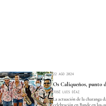
22 AGO 2024
Os Caliqueños, punto 
JOSÉ LUIS DÍAZ
La actuación de la charanga da
celebración en Bande en los q