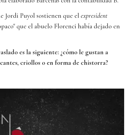
abía elaborado Bárcenas con la contabilidad B.
 de Jordi Puyol sostienen que el
expresident
opaco" que el abuelo Florenci había dejado en
aslado es la siguiente: ¿cómo le gustan a
cantes, criollos o en forma de chistorra?