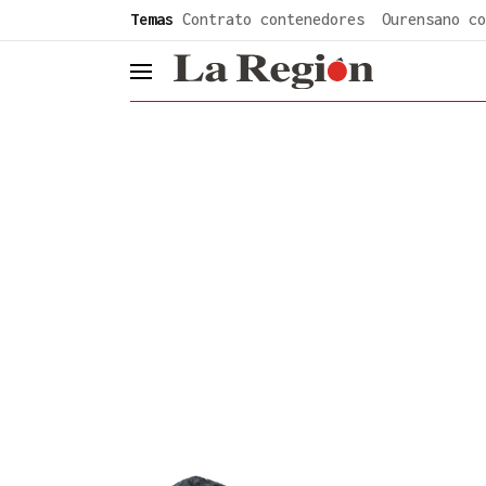
common.go-to-content
Temas
Contrato contenedores
Ourensano co
header.menu.open