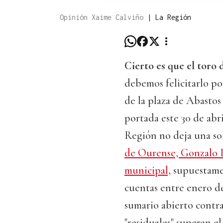
Opinión Xaime Calviño
|
La Región
Cierto es que el toro
debemos felicitarlo po
de la plaza de Abasto
portada este 30 de abr
Región no deja una sol
de Ourense, Gonzalo Pé
municipal,
supuestamen
cuentas entre enero de
sumario abierto contra 
"residuales" superan e