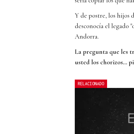
sería copiar los que h
Y de postre, los hijos
desconocía el legado "
Andorra.
La pregunta que les tr
usted los chorizos… pi
RELACIONADO