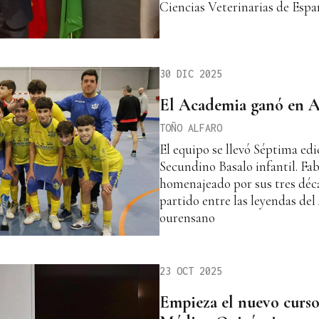
Ciencias Veterinarias de Españ
30 DIC 2025
El Academia ganó en A
TOÑO ALFARO
El equipo se llevó Séptima ed
Secundino Basalo infantil. Fa
homenajeado por sus tres déca
partido entre las leyendas de
ourensano
23 OCT 2025
Empieza el nuevo curs