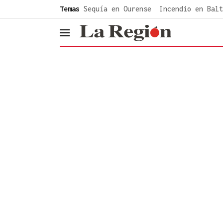
common.go-to-content
Temas
Sequía en Ourense
Incendio en Balt
header.menu.open