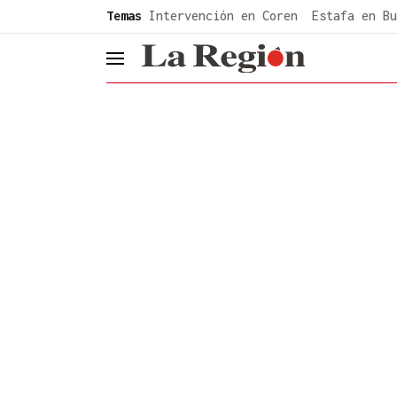
common.go-to-content
Temas
Intervención en Coren
Estafa en Bu
header.menu.open