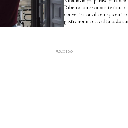
Ribadavia prepárase para acol
Ribeiro, un escaparate único p
converterá a vila en epicentro 
gastronomía e a cultura duran