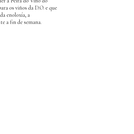
ler a Feira do Viño do
ara os viños da D.O. e que
da enoloxía, a
te a fin de semana.