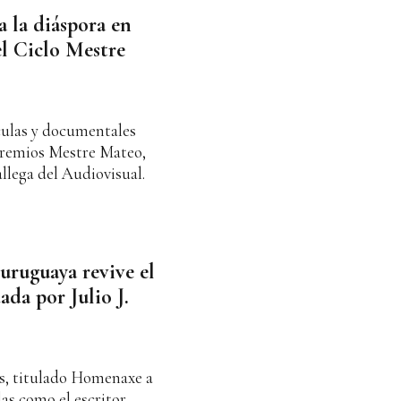
a la diáspora en
l Ciclo Mestre
culas y documentales
 premios Mestre Mateo,
lega del Audiovisual.
uruguaya revive el
dada por Julio J.
s, titulado Homenaxe a
as como el escritor