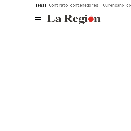
common.go-to-content
Temas
Contrato contenedores
Ourensano co
header.menu.open