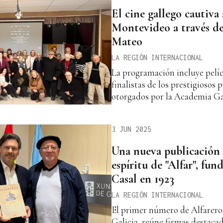
El cine gallego cautiva 
Montevideo a través de
Mateo
LA REGIÓN INTERNACIONAL
La programación incluye pelí
finalistas de los prestigiosos
otorgados por la Academia Gal
3 JUN 2025
Una nueva publicación 
espíritu de "Alfar", fun
Casal en 1923
LA REGIÓN INTERNACIONAL
El primer número de Alfarero
Galicia, reúne firmas destacad