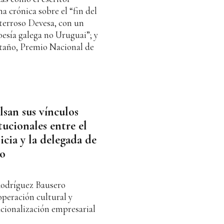
 crónica sobre el “fin del
terroso Devesa, con un
oesía galega no Uruguai”; y
taño, Premio Nacional de
lsan sus vínculos
ucionales entre el
cia y la delegada de
eo
odríguez Bausero
peración cultural y
acionalización empresarial