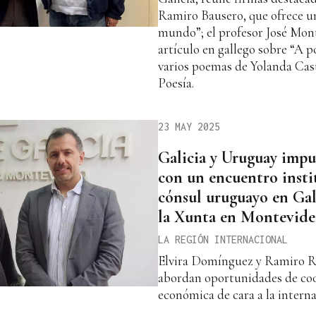
Ramiro Bausero, que ofrece una
mundo”; el profesor José Mon
artículo en gallego sobre “A p
varios poemas de Yolanda Cas
Poesía.
23 MAY 2025
Galicia y Uruguay impu
con un encuentro instit
cónsul uruguayo en Gali
la Xunta en Montevid
LA REGIÓN INTERNACIONAL
Elvira Domínguez y Ramiro R
abordan oportunidades de coo
económica de cara a la intern