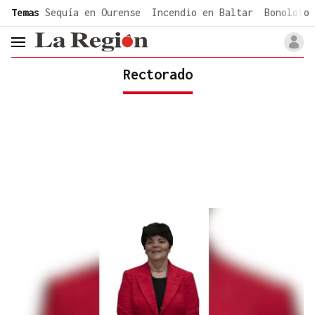
common.go-to-content
Temas
Sequía en Ourense
Incendio en Baltar
Bonoloto 
header.menu.open
Rectorado