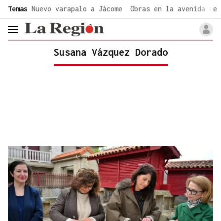
common.go-to-content
Temas
Nuevo varapalo a Jácome
Obras en la avenida de 
header.menu.open
Susana Vázquez Dorado