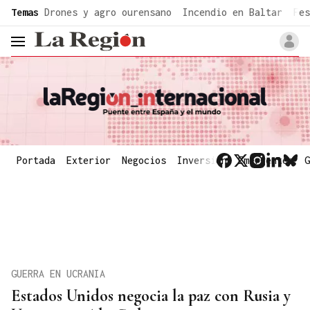
common.go-to-content
Temas
Drones y agro ourensano
Incendio en Baltar
Fes
header.menu.open
Portada
Exterior
Negocios
Inversión
Emergentes
G
GUERRA EN UCRANIA
Estados Unidos negocia la paz con Rusia y