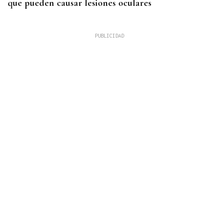
que pueden causar lesiones oculares
HUELVA EN LLAMAS
El incendio forestal de Niebla roza las 20.000
hectáreas y está fuera de capacidad de extinción