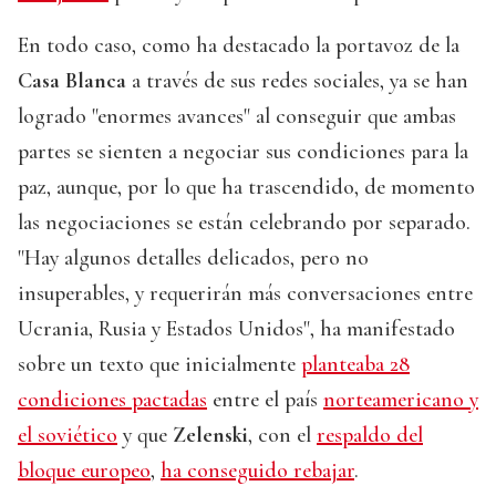
En todo caso, como ha destacado la portavoz de la
Casa Blanca
a través de sus redes sociales, ya se han
logrado "enormes avances" al conseguir que ambas
partes se sienten a negociar sus condiciones para la
paz, aunque, por lo que ha trascendido, de momento
las negociaciones se están celebrando por separado.
"Hay algunos detalles delicados, pero no
insuperables, y requerirán más conversaciones entre
Ucrania, Rusia y Estados Unidos", ha manifestado
sobre un texto que inicialmente
planteaba 28
condiciones pactadas
entre el país
norteamericano y
el soviético
y que
Zelenski
, con el
respaldo del
bloque europeo
,
ha conseguido rebajar
.